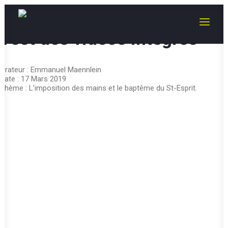
Test des vidéos intégrés
Accueil
Test des vidéos intégrés
Test des vidéos intégrés
Orateur : Emmanuel Maennlein
Date : 17 Mars 2019
Thème : L’imposition des mains et le baptême du St-Esprit.