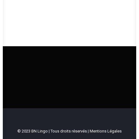
UNE ÉGLISE QUI VIT ET QUI TRANSMET
LA BONNE NOUVELLE DE JÉSUS-CHRIST
Intranet
© 2023 BN Lingo | Tous droits réservés |
Mentions Légales