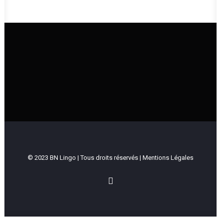
UNE ÉGLISE QUI VIT ET QUI TRANSMET
LA BONNE NOUVELLE DE JÉSUS-CHRIST
Intranet
© 2023 BN Lingo | Tous droits réservés |
Mentions Légales