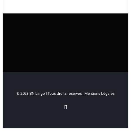
UNE ÉGLISE QUI VIT ET QUI TRANSMET
LA BONNE NOUVELLE DE JÉSUS-CHRIST
Intranet
© 2023 BN Lingo | Tous droits réservés |
Mentions Légales