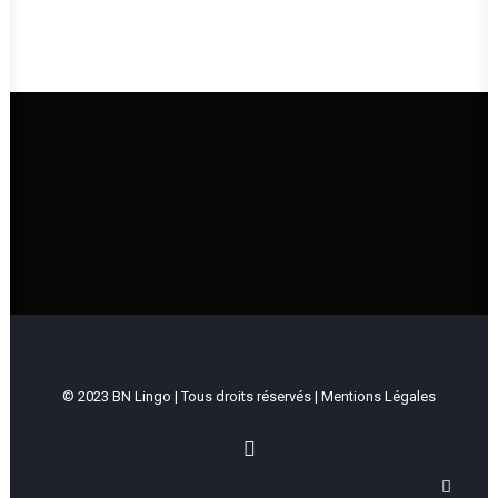
UNE ÉGLISE QUI VIT ET QUI TRANSMET
LA BONNE NOUVELLE DE JÉSUS-CHRIST
Intranet
© 2023 BN Lingo | Tous droits réservés |
Mentions Légales