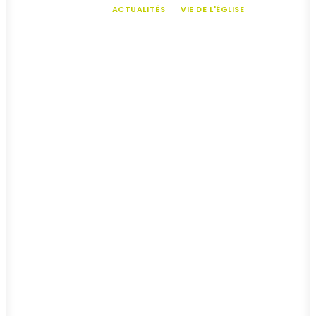
TOUS
ACTUALITÉS
VIE DE L'ÉGLISE
18 juillet 2019
HISTORIQUE DE L’ÉGLISE BN LINGO
par Fred